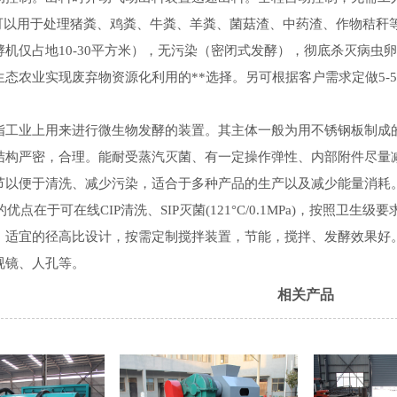
用于处理猪粪、鸡粪、牛粪、羊粪、菌菇渣、中药渣、作物秸秆等
机仅占地10-30平方米），无污染（密闭式发酵），彻底杀灭病虫卵
生态农业实现废弃物资源化利用的**选择。另可根据客户需求定做5-
指工业上用来进行微生物发酵的装置。其主体一般为用不锈钢板制成的
结构严密，合理。能耐受蒸汽灭菌、有一定操作弹性、内部附件尽量
节以便于清洗、减少污染，适合于多种产品的生产以及减少能量消耗
在于可在线CIP清洗、SIP灭菌(121°C/0.1MPa)，按照卫
适宜的径高比设计，按需定制搅拌装置，节能，搅拌、发酵效果好。内罐
视镜、人孔等。
相关产品