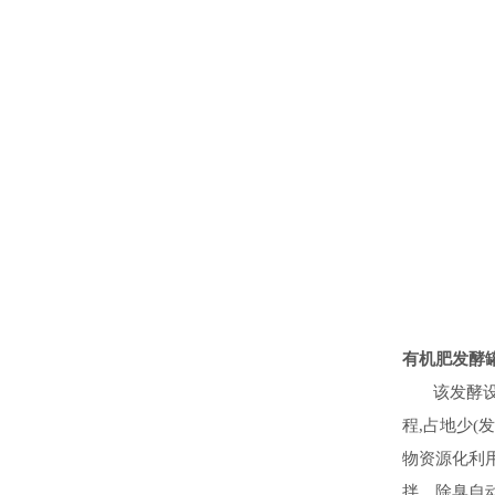
有机肥发酵
该发酵设备
程,占地少(发
物资源化利用
拌、除臭自