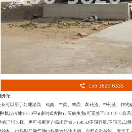
156 3820 6333
罐介绍
可以用于处理猪粪、鸡粪、牛粪、羊粪、菌菇渣、中药渣、作物秸
酵机仅占地10-30平)(密闭式发酵) , 灭病虫卵(可调整至80-110
的理想选择。另可根据客户需求定做5-150m3不同容量,不同形式
动控制。出料时开动气动出料装置迅速出料。全程自动控制，无需工