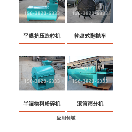
平膜挤压造粒机
轮盘式翻抛车
半湿物料粉碎机
滚筒筛分机
应用领域