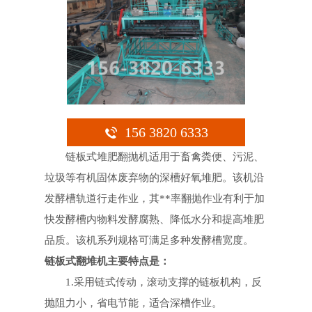
156 3820 6333
链板式堆肥翻抛机适用于畜禽粪便、污泥、
垃圾等有机固体废弃物的深槽好氧堆肥。该机沿
发酵槽轨道行走作业，其**率翻抛作业有利于加
快发酵槽内物料发酵腐熟、降低水分和提高堆肥
品质。该机系列规格可满足多种发酵槽宽度。
链板式翻堆机主要特点是：
1.采用链式传动，滚动支撑的链板机构，反
抛阻力小，省电节能，适合深槽作业。