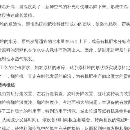
堆温升高；当温度高了，新鲜空气的补充可使堆温降下来。形成中温-
度段快速成长繁殖。
料堆的通透性。翻堆系统能把物料处理成小的团块，使质地粘稠、密
料堆的水分。原料发酵适宜的含水量在55﹪上下，成品有机肥水分标
对原料的消耗也会使水失去载体而游离出来。因此，随制肥进程及时
强制性水蒸气散发。
肥工艺的特殊要求。如对原料的破碎，赋予原料堆的形状或实现原料定
之一，翻堆机一直走在时代发展的前沿，为有机肥生产做出做大的贡
结构概述
机由前后行走装置、左右行走装置、旋叶升降装置、旋叶旋转动力装置
翻堆机翻堆深度浅、翻堆跨度小、占地面积大的问题，本设备的有效翻堆
善了工作场地的利用率，特别适用于污泥、城市垃圾等低有机质物料
，从而减少发酵时间)。该设备利用两根互相啮合、转向相反的螺旋
向移动，使物料和空气中的氧气充分的接触，从而起到好氧发酵和翻堆