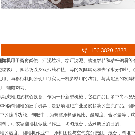
156 3820 6333
翻抛机
用于畜禽粪便、污泥垃圾、糖厂滤泥、糟渣饼粕和秸杆锯屑等
泥垃圾厂、园艺场以及双孢菇种植厂等的发酵腐熟和去除水分作业。
使用。与移行机配套使用可实现一机多槽用的功能。与其配套的发酵
用，翻抛均匀。
氧动态堆肥的核心设备。作为一种新型机械，它在产品目录中尚不见
车对物料翻堆的应手机具，是影响堆肥产业发展趋势的主流产品。翻
质中的搅拌功能。制肥中，为调整原料碳氮比、酸碱度、含水量等，
辅料，可依靠翻堆机做搅拌作业，均匀混合，达到调质的目的。
料堆的温度。翻堆机作业中，原料团粒与空气充分接触、混合，料堆