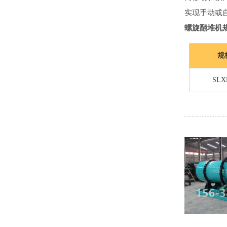
实现手动或
螺旋翻堆机
规
SLX