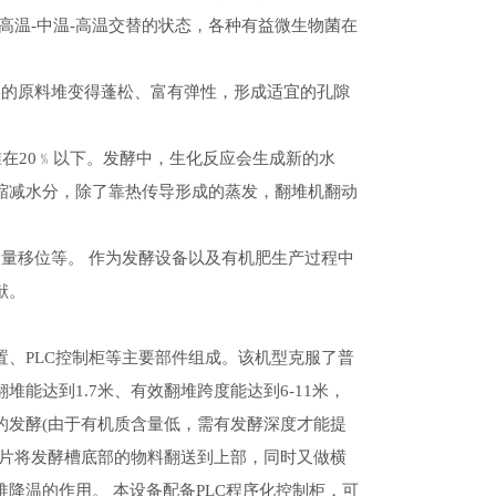
高温-中温-高温交替的状态，各种有益微生物菌在
实的原料堆变得蓬松、富有弹性，形成适宜的孔隙
准在20﹪以下。发酵中，生化反应会生成新的水
缩减水分，除了靠热传导形成的蒸发，翻堆机翻动
量移位等。 作为发酵设备以及有机肥生产过程中
献。
、PLC控制柜等主要部件组成。该机型克服了普
能达到1.7米、有效翻堆跨度能达到6-11米，
的发酵(由于有机质含量低，需有发酵深度才能提
叶片将发酵槽底部的物料翻送到上部，同时又做横
降温的作用。 本设备配备PLC程序化控制柜，可