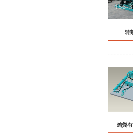
转
鸡粪有