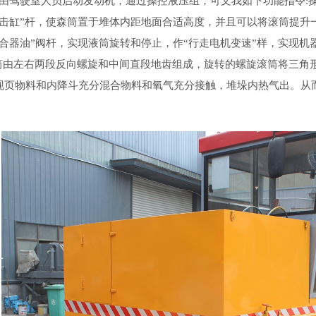
，由驾驶室人员启动发动机，通过操控液压组，可文我如下功能指令:操
隆击缸”杆，使森筒置于堆体内距地面合适高度，并且可以将滚筒提升
高合器油”阀杆，实现液筒旋转和停止，作“行走电机变速”样，实现
滚筒由左右两段反向螺旋和中间直段地齿组成，旋转的螺旋滚筒将三角
现页物料和内降斗充分混合物料和氧气充分接触，堆垛内热气出。从