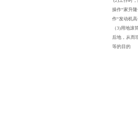
(2)工作时
操作“家升
作“发动机
（3)用地
后地，从而
等的目的