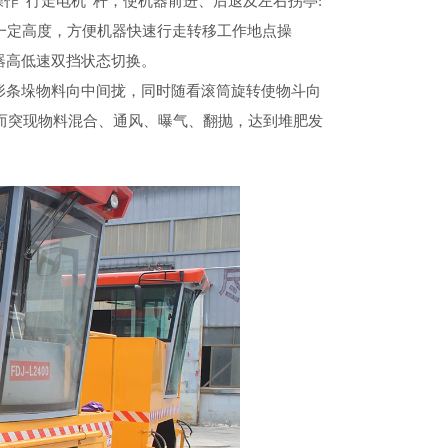
作“行走电机”杆，使机器前进、后退及左右拐亭:
一定高度，方便机器快速行走转移工作地点操
机器高低速双挡状态切换。
形条垛物料向中间拢，同时随看滚筒旋转使物斗向
而突现物料混合、通风、曝气、翻抛，达到堆肥发